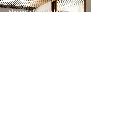
Eleganta festlokaler i
Helsingfors
Tekniskas högklassiga och mångsidiga
festlokaler lämpar sig för alla typer av möten,
evenemang och fester. Vi erbjuder en lösning
för alla dina behov när det gäller mat,
servering och lokaler.
Begär en offert