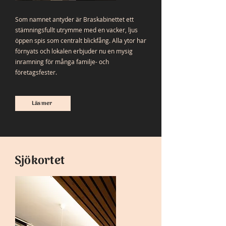
Som namnet antyder är Braskabinettet ett
stämningsfullt utrymme med en vacker, ljus
öppen spis som centralt blickfång. Alla ytor har
förnyats och lokalen erbjuder nu en mysig
inramning för många familje- och
företagsfester.
Läs mer
Sjökortet