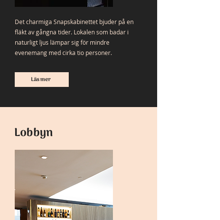
Det charmiga Snapskabinettet bjuder på en
fläkt av gångna tider. Lokalen som badar i
naturligt ljus lämpar sig för mindre
evenemang med cirka tio personer.
Läs mer
Lobbyn