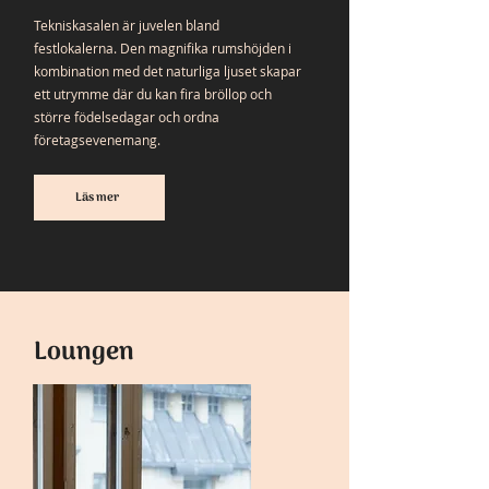
Tekniskasalen är juvelen bland
festlokalerna. Den magnifika rumshöjden i
kombination med det naturliga ljuset skapar
ett utrymme där du kan fira bröllop och
större födelsedagar och ordna
företagsevenemang.
Läs mer
Loungen