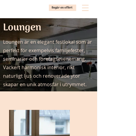
Begär en offert
Loungen
Loungen är en elegant festlokal som är
perfekt för exempelvis familjefester,
seminarier och företagsevenemang.
Vackert harmonisk interiör, rikt
naturligt ljus och renoverade ytor
skapar en unik atmosfär i utrymmet.