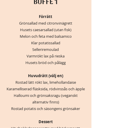
BUFFÉ 1
Förrätt
Grönsallad med citronvinägrett
Husets caesarsallad (utan fisk)
Melon och feta med balsamico
Klar potatissallad
Selleriremoulad
Varmrökt lax på rieska
Husets bröd och pålägg
Huvudrätt (välj en)
Rostad lätt rökt lax, limehollandaise
Karamelliserad fläsksida, rödvinssås och äpple
Halloumi och grönsaksragu (veganskt
alternativ finns)
Rostad potatis och säsongens grönsaker
Dessert