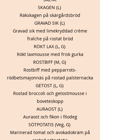
SKAGEN (L)
Räkskagen på skärgårdsbröd
GRAVAD SIK (L)
Gravad sik med limekryddad crème
fraîche på rostat bröd
RÖKT LAX (L, G)
Rökt laxmousse med frisk gurka
ROSTBIFF (M, G)
Rostbiff med pepparrots-
rödbetsmajonnäs på rostad palsternacka
GETOST (L, G)
Rostad broccoli och getostmousse i
boveteskopp
AURAOST (L)
Auraost och fikon i filodeg
SÖTPOTATIS (Veg, G)
Marinerad tomat och avokadokräm på