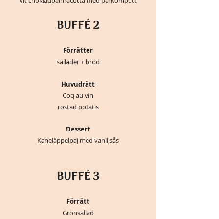
Vit chokladpannacotta med bärkompott
BUFFÉ 2
Förrätter
sallader + bröd
Huvudrätt
Coq au vin
rostad potatis
Dessert
Kaneläppelpaj med vaniljsås
BUFFÉ 3
Förrätt
Grönsallad