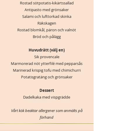
Rostad sötpotatis-kikärtssallad
Antipasto med grönsaker
Salami och lufttorkad skinka
Räkskagen
Rostad blomkål, päron och valnöt
Bröd och pålägg
Huvudrätt (välj en)
Sik provencale
Marmorerad nöt ytterfilé med pepparsås
Marinerad krispig tofu med chimichurri
Potatisgratäng och grönsaker
Dessert
Dadelkaka med vispgrädde
​Vårt kök beaktar allergener som anmälts på
förhand