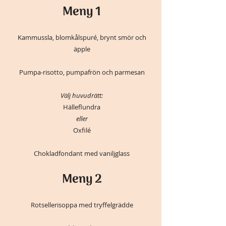
Meny 1
Kammussla, blomkålspuré, brynt smör och
äpple
Pumpa-risotto, pumpafrön och parmesan
Välj huvudrätt:
Hälleflundra
eller
Oxfilé
Chokladfondant med vaniljglass
Meny 2
Rotsellerisoppa med tryffelgrädde