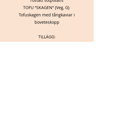
rostad sötpotatis
TOFU “SKAGEN” (Veg, G)
Tofuskagen med tångkaviar i
boveteskopp
TILLÄGG:
Liten sidosallad
GRÖN SALLAD (Veg, G)
Frisk grönsallad med citrusvinägrett
CAESARSALLAD (L)
Klassisk caesarsallad
Lägg till protein: tofu, kyckling eller
bacon
POTATISSALLAD (Veg, G)
Klar potatissallad med kapris, rödlök och
saltgurka
SÖTT: