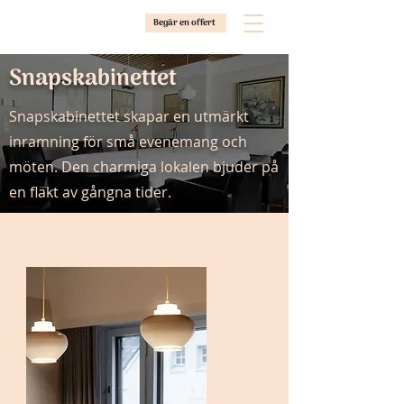
Begär en offert
Snapskabinettet
Snapskabinettet skapar en utmärkt
inramning för små evenemang och
möten. Den charmiga lokalen bjuder på
en fläkt av gångna tider.