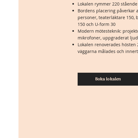
Lokalen rymmer 220 stående g
Bordens placering påverkar a
personer, teaterläktare 150,
150 och U-form 30
Modern mötesteknik: projekto
mikrofoner, uppgraderat lju
Lokalen renoverades hösten 2
väggarna målades och innert
Boka lokalen