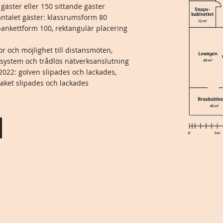
äster eller 150 sittande gäster
ntalet gäster: klassrumsform 80
 bankettform 100, rektangulär placering
r och möjlighet till distansmöten,
dsystem och trådlös nätverksanslutning
022: golven slipades och lackades,
aket slipades och lackades