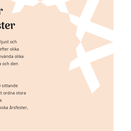
r
ster
ljust och
fter olika
nvända olika
a och den
 sittande
att ordna stora
a
ka årsfester,