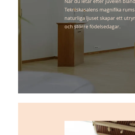
När du letar efter juvelen bland
Tekniskasalens magnifika rums
naturliga ljuset skapar ett ut
och större födelsedagar.