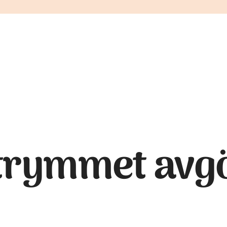
trymmet avgö