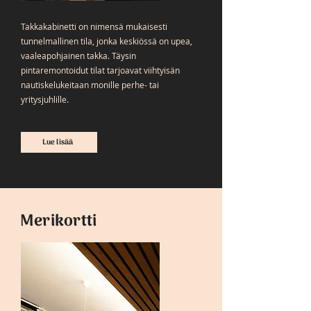
Takkakabinetti on nimensä mukaisesti
tunnelmallinen tila, jonka keskiössä on upea,
vaaleapohjainen takka. Täysin
pintaremontoidut tilat tarjoavat viihtyisän
nautiskelukeitaan monille perhe- tai
yritysjuhlille.
Lue lisää
Merikortti