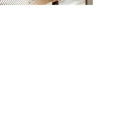
Tyylikkäät juhlatilat
Helsingissä
Tekniskan laadukkaat ja monipuoliset juhlatilat
soveltuvat kaikenlaisten kokousten,
tilaisuuksien ja juhlien järjestämiseen.
Tarjoamme ratkaisun kaikkiin tarpeisiisi niin
ruoan, tarjoilun kuin tilojen suhteen.
Pyydä tarjous