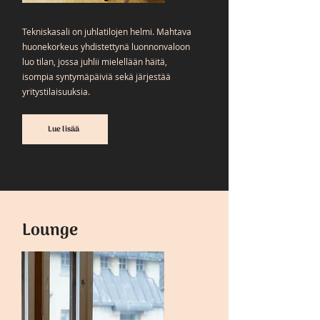
Tekniskasali on juhlatilojen helmi. Mahtava
huonekorkeus yhdistettynä luonnonvaloon
luo tilan, jossa juhlii mielellään häitä,
isompia syntymäpäiviä sekä järjestää
yritystilaisuuksia.
Lue lisää
Lounge