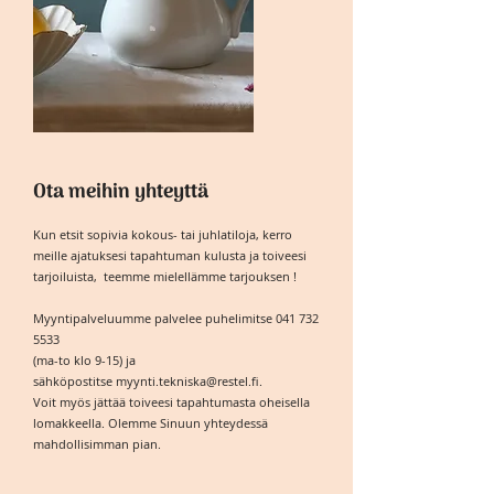
Ota meihin yhteyttä
Kun etsit sopivia kokous- tai juhlatiloja, kerro
meille ajatuksesi tapahtuman kulusta ja toiveesi
tarjoiluista, teemme mielellämme tarjouksen !
Myyntipalveluumme palvelee puhelimitse
041 732
5533
(ma-to klo 9-15) ja
sähköpostitse
myynti.tekniska@restel.fi
.
Voit myös jättää toiveesi tapahtumasta oheisella
lomakkeella. Olemme Sinuun yhteydessä
mahdollisimman pian.