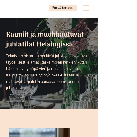
Pyydä tarjous
Kauniit ja muokkautuvat
juhlatilat Helsingissä
Tekniskan historiaa henkivät juhlatilat soveltuvat
täydellisesti elämäsi tärkeimpien hetkien, kuten
häiden, syntymäpäivien ja ristiäisten, viettoon.
Kaunis miljöö Helsingin ydinkeskustassa ja
maittavat tarjoilut kruunaavat onnistuneen
juhlapäivän.