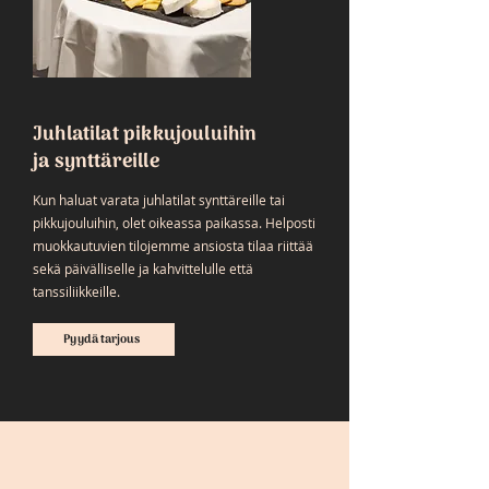
Juhlatilat pikkujouluihin
ja synttäreille
Kun haluat varata juhlatilat synttäreille tai
pikkujouluihin, olet oikeassa paikassa. Helposti
muokkautuvien tilojemme ansiosta tilaa riittää
sekä päivälliselle ja kahvittelulle että
tanssiliikkeille.
Pyydä tarjous