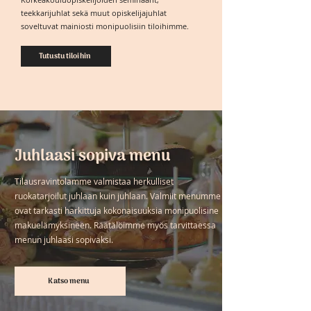
teekkarijuhlat sekä muut opiskelijajuhlat
soveltuvat mainiosti monipuolisiin tiloihimme.
Tutustu tiloihin
Juhlaasi sopiva menu
Tilausravintolamme valmistaa herkulliset
ruokatarjoilut juhlaan kuin juhlaan. Valmiit menumme
ovat tarkasti harkittuja kokonaisuuksia monipuolisine
makuelämyksineen. Räätälöimme myös tarvittaessa
menun juhlaasi sopivaksi.
Katso menu