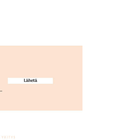
Lähetä
YRITYS