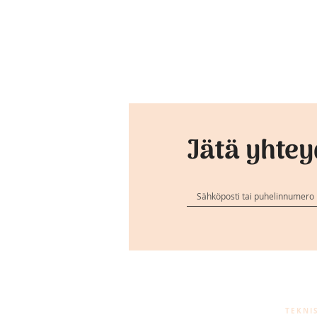
Jätä yhte
TEKNI