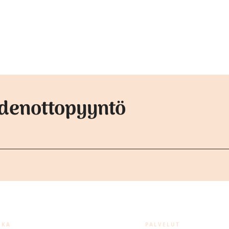
ydenottopyyntö
SKA
PALVELUT