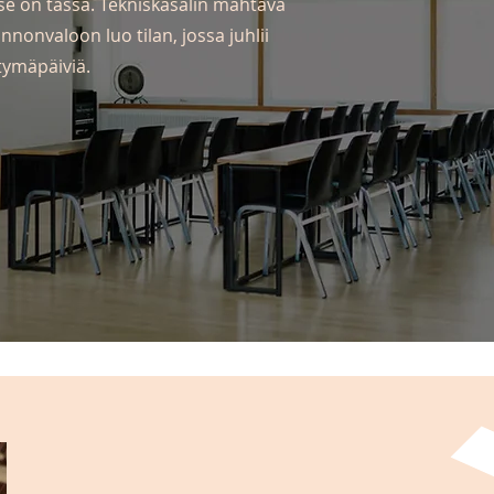
 se on tässä. Tekniskasalin mahtava
nonvaloon luo tilan, jossa juhlii
tymäpäiviä.