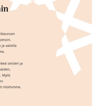
hin
 klassisen
peisiin.
 ja valoilla
ma.
keä seisten ja
häiden,
n. Myös
en
ti tiloihimme.