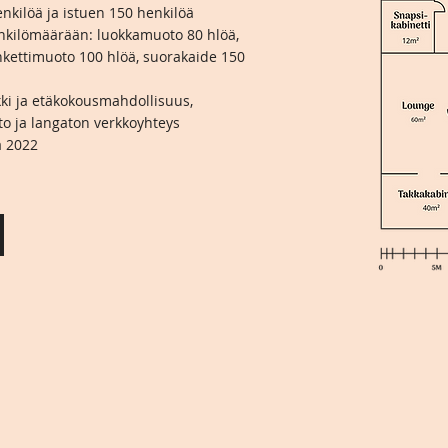
nkilöä ja istuen 150 henkilöä
enkilömäärään: luokkamuoto 80 hlöä,
nkettimuoto 100 hlöä, suorakaide 150
ykki ja etäkokousmahdollisuus,
to ja langaton verkkoyhteys
ä 2022