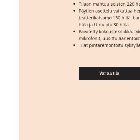
Tilaan mahtuu seisten 220 he
Pöytien asettelu vaikuttaa h
teatterikatsomo 150 hlöä, ba
hlöä ja U-muoto 30 hlöä
Päivitetty kokoustekniikka: t
mikrofonit, uusittu äänentois
Tilat pintaremontoitu syksyll
Varaa tila