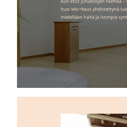
Kun etsit juhlatilojen helmeä –
huonekorkeus yhdistettynä luon
mielellään häitä ja isompia syn