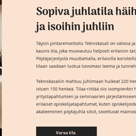
Sopiva juhlatila häi
ja isoihin juhliin
Täysin pintaremontoitu Tekniskasali on valoisa ja
kaunis tila, joka muovautuu helposti erilaisiin tar
Pöytäjärjestystä muuttamalla, erilaisilla koristeilla
tilaan saadaan luotua toivomasi teema ja tunnel
Tekniskasaliin mahtuu juhlimaan huikeat 220 hen
istuen 150 henkeä. Tilaa riittää siis isompienkin 
yritystapahtumien ja seminaarien järjestämisee
erilaiset opiskelijatapahtumat, kuten opiskelijoid
akateeminen pöytäjuhla sitsit, soveltuvat mainios
Varaa tila